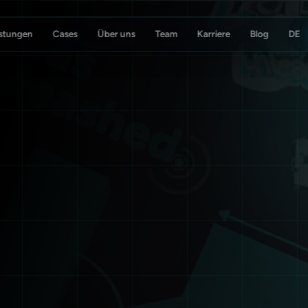
istungen
Cases
Über uns
Team
Karriere
Blog
tur
Koch Essen