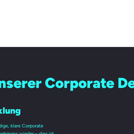
unserer Corporate D
klung
dige, klare Corporate
rnehmens wieder – dies ist