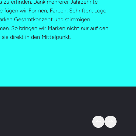
 zu erfinden. Dank mehrerer Jahrzehnte
se fügen wir Formen, Farben, Schriften, Logo
tarken Gesamtkonzept und stimmigen
en. So bringen wir Marken nicht nur auf den
sie direkt in den Mittelpunkt.