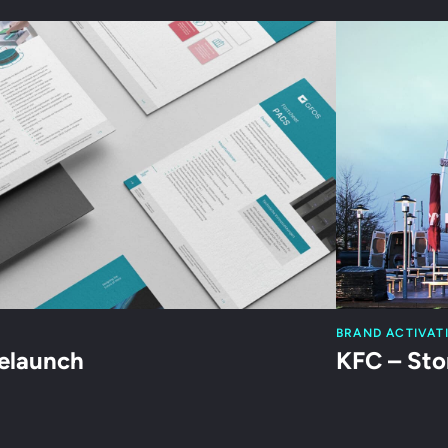
BRAND ACTIVAT
elaunch
KFC – St