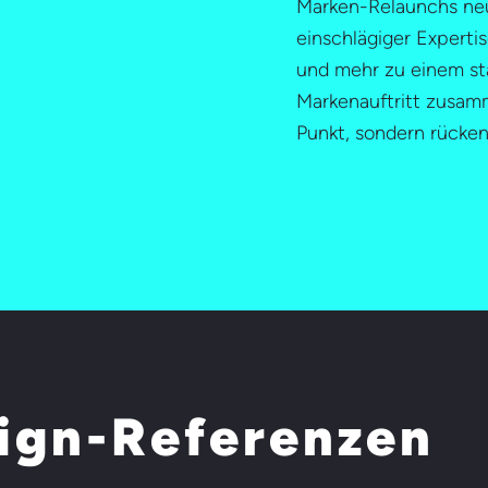
Marken-Relaunchs neu
einschlägiger Experti
und mehr zu einem s
Markenauftritt zusamm
Punkt, sondern rücken 
ign-Referenzen