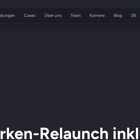
istungen
Cases
Über uns
Team
Karriere
Blog
tur
Koch Essen
rken-Relaunch ink