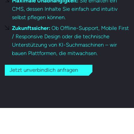
Maximale Unabhängigkeit:
Sie erhalten ein
CMS, dessen Inhalte Sie einfach und intuitiv
selbst pflegen können.
Zukunftssicher:
Ob Offline-Support, Mobile First
/ Responsive Design oder die technische
Unterstützung von KI-Suchmaschinen – wir
bauen Plattformen, die mitwachsen.
Jetzt unverbindlich anfragen