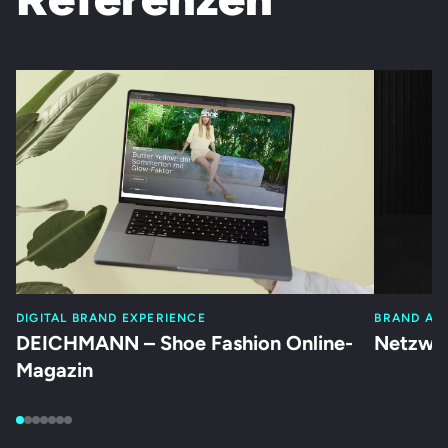
DIGITAL BRAND EXPERIENCE
BRAND AC
DEICHMANN – Shoe Fashion Online-
Netzwer
Magazin